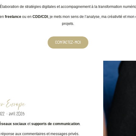
 Élaboration de stratégies digitales et accompagnement à la transformation numéri
 en
freelance
ou en
CDD/CDI
, je mets mon sens de l’analyse, ma créativité et mo
projets.
CONTACTEZ-MOI
r Europe
22 - avril 2026
éseaux sociaux
et
supports de communication
.
 réponse aux commentaires et messages privés.